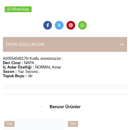
WhatsApp
ÜRÜN ÖZELLIKLERI
A9355454017N Kodlu ürünümüzün ;
Deri Cinsi :
NAPA ,
İç Astar Özelliği :
NORMAL Astar
Sezon :
Yaz Sezonu ,
Topuk Boyu :
'dir
Benzer Ürünler
%53
%46
İndirim
İndirim