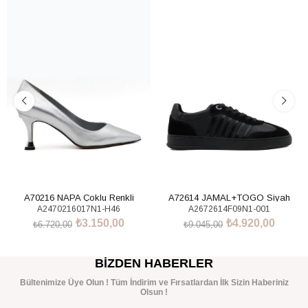
%53İndirim
%46İndirim
A70216 NAPA Çoklu Renkli
A72614 JAMAL+TOGO Siyah
A2470216017N1-H46
A2672614F09N1-001
Sneakers Ayakkabı
₺3.150,00
₺4.920,00
₺6.720,00
₺9.045,00
SEPETE EKLE
SEPETE EKLE
BIZDEN HABERLER
Bültenimize Üye Olun ! Tüm İndirim ve Fırsatlardan İlk Sizin Haberiniz
Olsun !