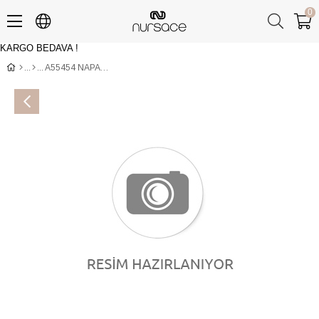
0
KARGO BEDAVA !
Üye Girişi
Üye Ol
A55454 NAPA Beyaz