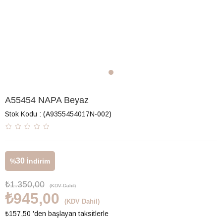
A55454 NAPA Beyaz
Stok Kodu
(A9355454017N-002)
30
%
İndirim
₺1.350,00
(KDV Dahil)
₺945,00
(KDV Dahil)
₺157,50
'den başlayan taksitlerle