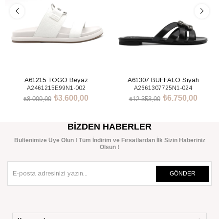
A61215 TOGO Beyaz
A61307 BUFFALO Siyah
A2461215E99N1-002
A2661307725N1-024
₺3.600,00
₺6.750,00
₺8.000,00
₺12.353,00
SEPETE EKLE
SEPETE EKLE
BIZDEN HABERLER
Bültenimize Üye Olun ! Tüm İndirim ve Fırsatlardan İlk Sizin Haberiniz
Olsun !
GÖNDER