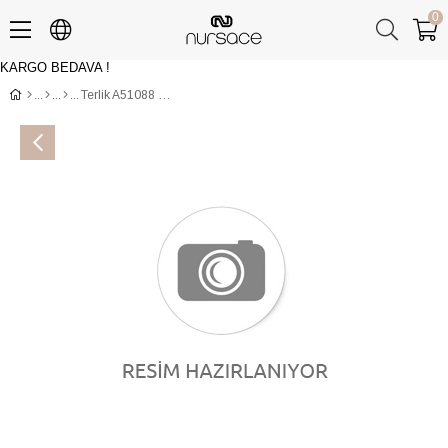
0
KARGO BEDAVA !
Üye Girişi
Üye Ol
Terlik A51088 PITON Beyaz