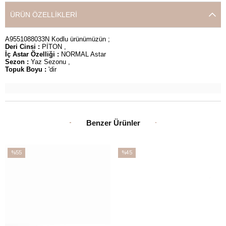
ÜRÜN ÖZELLIKLERI
A9551088033N Kodlu ürünümüzün ;
Deri Cinsi :
PİTON ,
İç Astar Özelliği :
NORMAL Astar
Sezon :
Yaz Sezonu ,
Topuk Boyu :
'dir
Benzer Ürünler
%55
%45
İndirim
İndirim
%55İndirim
%45İndirim