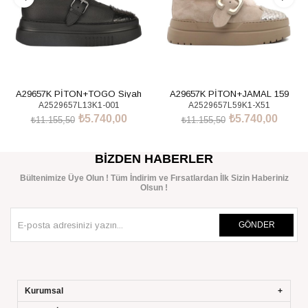
A29657K PİTON+TOGO Siyah
A29657K PİTON+JAMAL 159
A2529657L13K1-001
A2529657L59K1-X51
Ayakkabı
Ayakkabı
₺5.740,00
₺5.740,00
₺11.155,50
₺11.155,50
SEPETE EKLE
SEPETE EKLE
BIZDEN HABERLER
Bültenimize Üye Olun ! Tüm İndirim ve Fırsatlardan İlk Sizin Haberiniz
Olsun !
GÖNDER
Kurumsal