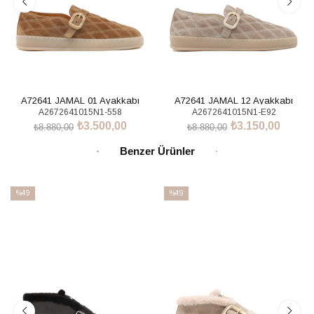
A72641 JAMAL 01 Ayakkabı
A72641 JAMAL 12 Ayakkabı
A2672641015N1-558
A2672641015N1-E92
₺3.500,00
₺3.150,00
₺8.880,00
₺8.880,00
SEPETE EKLE
SEPETE EKLE
Benzer Ürünler
%49
%49
İndirim
İndirim
%49İndirim
%49İndirim