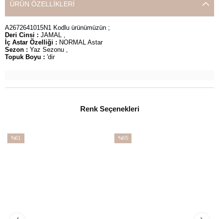
ÜRÜN ÖZELLIKLERI
A2672641015N1 Kodlu ürünümüzün ;
Deri Cinsi :
JAMAL ,
İç Astar Özelliği :
NORMAL Astar
Sezon :
Yaz Sezonu ,
Topuk Boyu :
'dir
Renk Seçenekleri
%61
%65
İndirim
İndirim
%61İndirim
%65İndirim