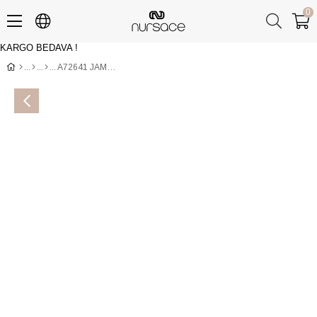
0
KARGO BEDAVA !
Üye Girişi
Üye Ol
A72641 JAMAL 01 Ayakkabı