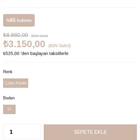
65
%
İndirim
₺8.880,00
(KDV Dahil)
₺3.150,00
(KDV Dahil)
₺525,00
'den başlayan taksitlerle
Renk
Çoklu Renkli
Beden
37