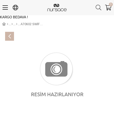
0
KARGO BEDAVA !
Üye Girişi
Üye Ol
A70602 SWİF Turuncu