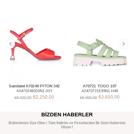
%73İndirim
%55İndirim
Sandalet A70249 PİTON 342
A70721 TOGO 107
A3470249033N1-33Y
A2470721E99N1-H49
₺2.250,00
₺3.600,00
₺8.320,00
₺8.000,00
SEPETE EKLE
SEPETE EKLE
BIZDEN HABERLER
Bültenimize Üye Olun ! Tüm İndirim ve Fırsatlardan İlk Sizin Haberiniz
Olsun !