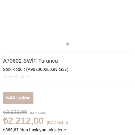
A70602 SWİF Turuncu
Stok Kodu
(A9970602L03N-G37)
44
%
İndirim
₺3.920,00
(KDV Dahil)
₺2.212,00
(KDV Dahil)
₺368,67
'den başlayan taksitlerle