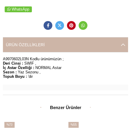
WhatsApp
ÜRÜN ÖZELLIKLERI
A9970602L03N Kodlu ürünümüzün ;
Deri Cinsi :
SWİF ,
İç Astar Özelliği :
NORMAL Astar
Sezon :
Yaz Sezonu ,
Topuk Boyu :
'dir
Benzer Ürünler
%73
%55
İndirim
İndirim