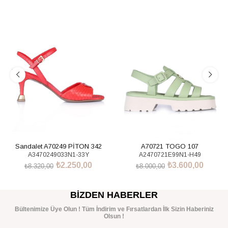
%73İndirim
%55İndirim
Sandalet A70249 PİTON 342
A70721 TOGO 107
A3470249033N1-33Y
A2470721E99N1-H49
₺2.250,00
₺3.600,00
₺8.320,00
₺8.000,00
SEPETE EKLE
SEPETE EKLE
BIZDEN HABERLER
Bültenimize Üye Olun ! Tüm İndirim ve Fırsatlardan İlk Sizin Haberiniz
Olsun !