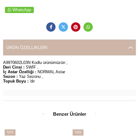
WhatsApp
ÜRÜN ÖZELLIKLERI
A9970602L03N Kodlu ürünümüzün ;
Deri Cinsi :
SWİF ,
İç Astar Özelliği :
NORMAL Astar
Sezon :
Yaz Sezonu ,
Topuk Boyu :
'dir
Benzer Ürünler
%73
%55
İndirim
İndirim