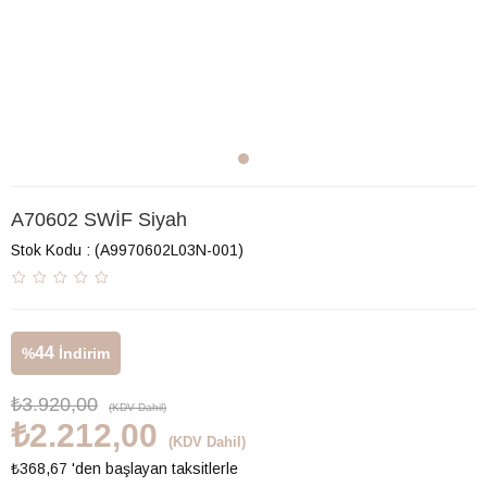
A70602 SWİF Siyah
Stok Kodu
(A9970602L03N-001)
44
%
İndirim
₺3.920,00
(KDV Dahil)
₺2.212,00
(KDV Dahil)
₺368,67
'den başlayan taksitlerle