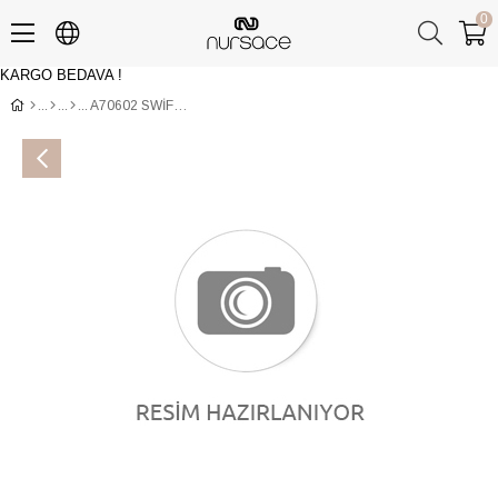
0
KARGO BEDAVA !
Üye Girişi
Üye Ol
A70602 SWİF Siyah