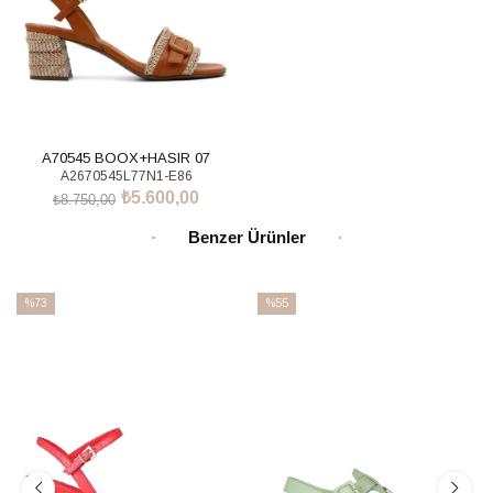
A70545 BOOX+HASIR 07
A2670545L77N1-E86
₺5.600,00
₺8.750,00
SEPETE EKLE
Benzer Ürünler
%73
%55
İndirim
İndirim
%73İndirim
%55İndirim