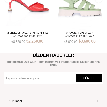
Sandalet A70249 PİTON 342
A70721 TOGO 107
A3470249033N1-33Y
A2470721E99N1-H49
₺2.250,00
₺3.600,00
₺8.320,00
₺8.000,00
SEPETE EKLE
SEPETE EKLE
BIZDEN HABERLER
Bültenimize Üye Olun ! Tüm İndirim ve Fırsatlardan İlk Sizin Haberiniz
Olsun !
GÖNDER
Kurumsal