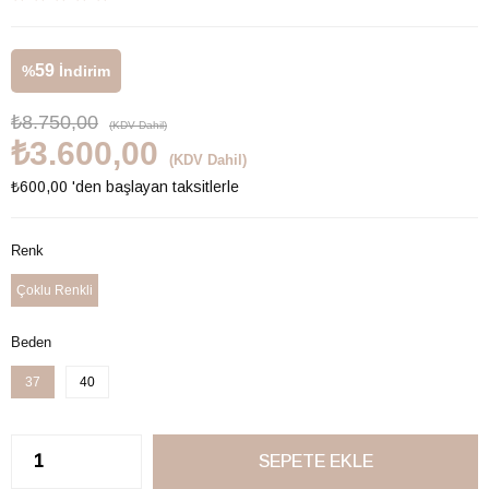
59
%
İndirim
₺8.750,00
(KDV Dahil)
₺3.600,00
(KDV Dahil)
₺600,00
'den başlayan taksitlerle
Renk
Çoklu Renkli
Beden
37
40