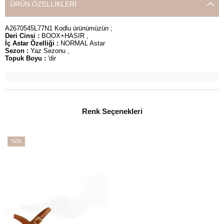
ÜRÜN ÖZELLIKLERI
A2670545L77N1 Kodlu ürünümüzün ;
Deri Cinsi :
BOOX+HASIR ,
İç Astar Özelliği :
NORMAL Astar
Sezon :
Yaz Sezonu ,
Topuk Boyu :
'dir
Renk Seçenekleri
%36
İndirim
%36İndirim