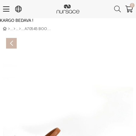
0
KARGO BEDAVA !
Üye Girişi
Üye Ol
A70545 BOOX+HASIR 07