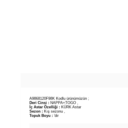
A9868120F98K Kodlu ürünümüzün ;
Deri Cinsi :
NAPPA+TOGO ,
İç Astar Özelliği :
KÜRK Astar
Sezon :
Kış sezonu ,
Topuk Boyu :
'dir