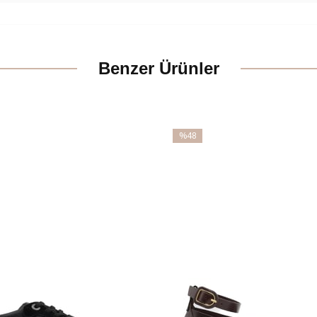
Benzer Ürünler
%48
İndirim
m
%48İndirim