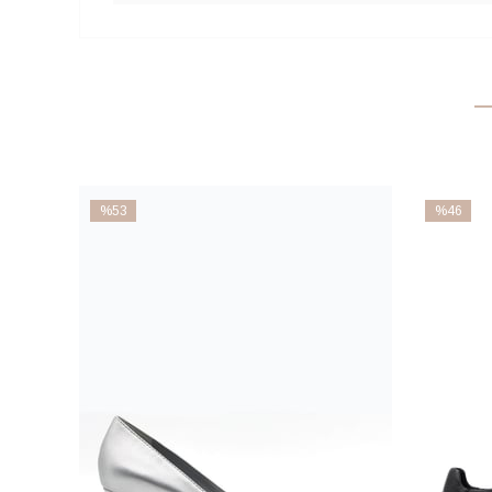
%53
%46
İndirim
İndirim
%53İndirim
%46İndiri