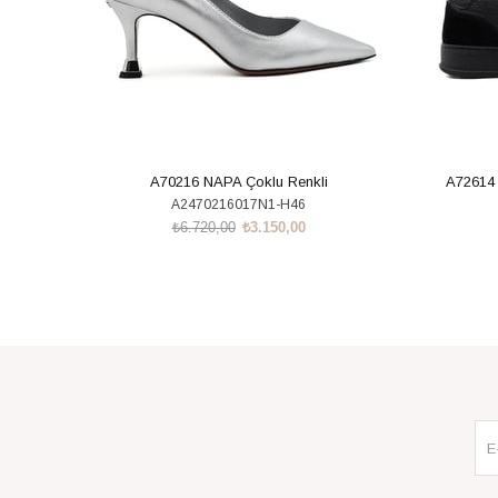
A70216 NAPA Çoklu Renkli
A72614
A2470216017N1-H46
₺6.720,00
₺3.150,00
SEPETE EKLE