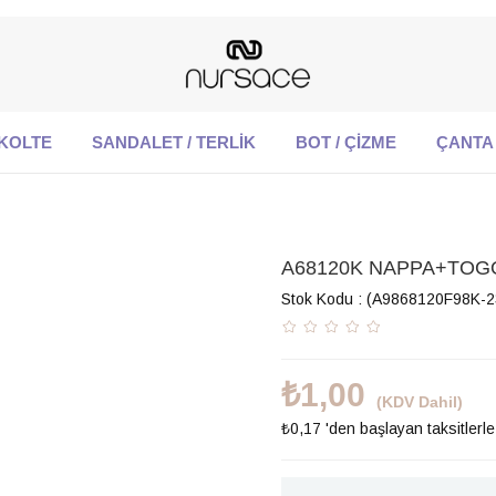
KOLTE
SANDALET / TERLİK
BOT / ÇİZME
ÇANTA
A68120K NAPPA+TOGO 
Stok Kodu
(A9868120F98K-2
₺1,00
(KDV Dahil)
₺0,17
'den başlayan taksitlerle