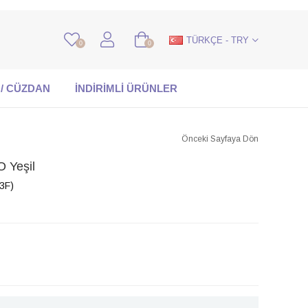
TÜRKÇE - TRY
0
0
 / CÜZDAN
İNDİRİMLİ ÜRÜNLER
Önceki Sayfaya Dön
Yeşil
3F)