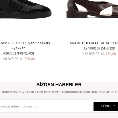
 JAMAL+TOGO Siyah Sneakers
A69010 BUFFALO TABACCO
Ayakkabı
A2469010725N1-328
A2672614F09N1-001
₺12.893,00
₺6.750,00
₺9.045,00
₺4.920,00
SEPETE EKLE
SEPETE EKLE
BIZDEN HABERLER
Bültenimize Üye Olun ! Tüm İndirim ve Fırsatlardan İlk Sizin Haberiniz Olsun !
GÖNDER