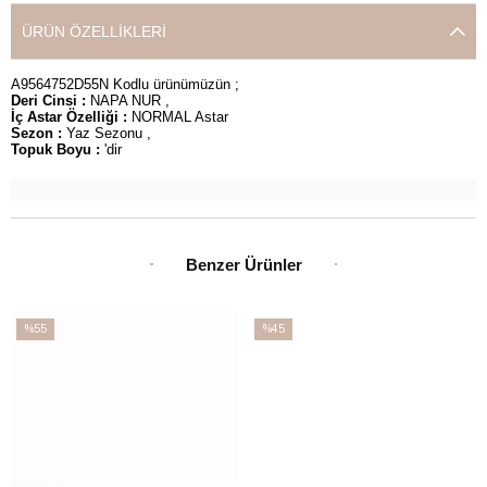
ÜRÜN ÖZELLIKLERI
A9564752D55N Kodlu ürünümüzün ;
Deri Cinsi :
NAPA NUR ,
İç Astar Özelliği :
NORMAL Astar
Sezon :
Yaz Sezonu ,
Topuk Boyu :
'dir
Benzer Ürünler
%55
%45
İndirim
İndirim
%55İndirim
%45İndirim