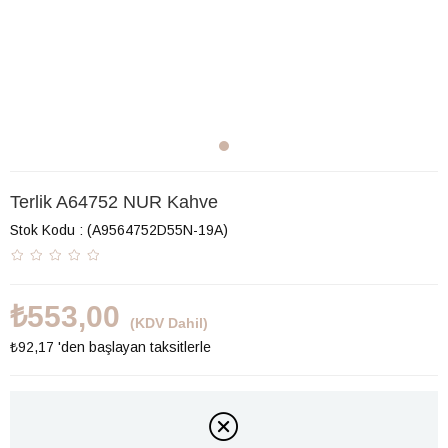
Terlik A64752 NUR Kahve
Stok Kodu
(A9564752D55N-19A)
₺553,00
(KDV Dahil)
₺92,17
'den başlayan taksitlerle