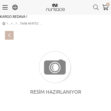
0
KARGO BEDAVA !
Üye Girişi
Üye Ol
Terlik A64752 NUR Kahve