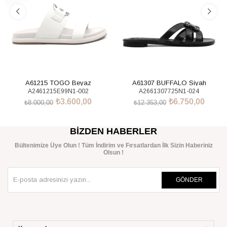
A61215 TOGO Beyaz
A61307 BUFFALO Siyah
A2461215E99N1-002
A2661307725N1-024
₺3.600,00
₺6.750,00
₺8.000,00
₺12.353,00
SEPETE EKLE
SEPETE EKLE
BIZDEN HABERLER
Bültenimize Üye Olun ! Tüm İndirim ve Fırsatlardan İlk Sizin Haberiniz
Olsun !
GÖNDER