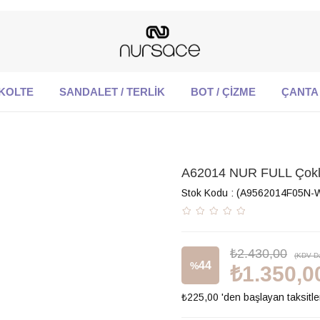
KOLTE
SANDALET / TERLİK
BOT / ÇİZME
ÇANTA
A62014 NUR FULL Çokl
Stok Kodu
(A9562014F05N-
₺2.430,00
(KDV Da
44
%
₺1.350,0
₺225,00
'den başlayan taksitle
İndirim