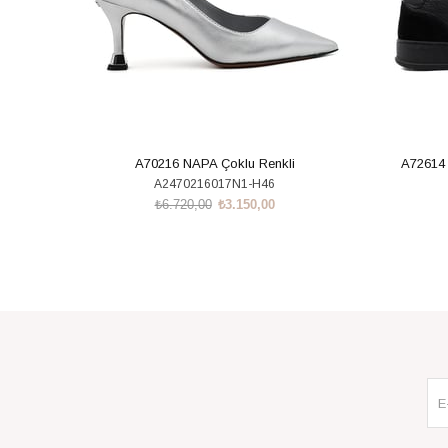
A70216 NAPA Çoklu Renkli
A72614
A2470216017N1-H46
₺6.720,00
₺3.150,00
SEPETE EKLE