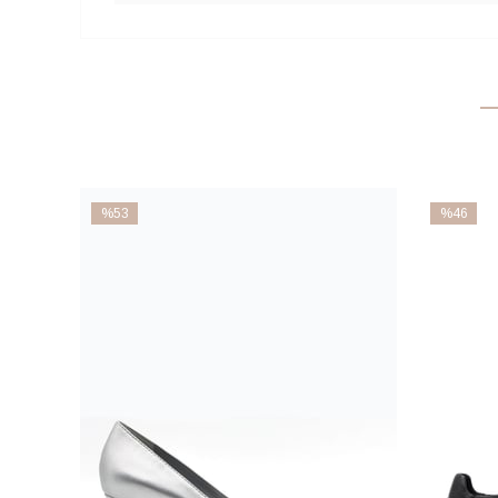
%53
%46
İndirim
İndirim
%53İndirim
%46İndiri