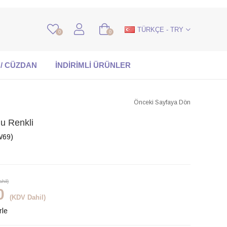
TÜRKÇE - TRY
0
0
 / CÜZDAN
İNDİRİMLİ ÜRÜNLER
Önceki Sayfaya Dön
u Renkli
W69)
hil)
0
(KDV Dahil)
rle