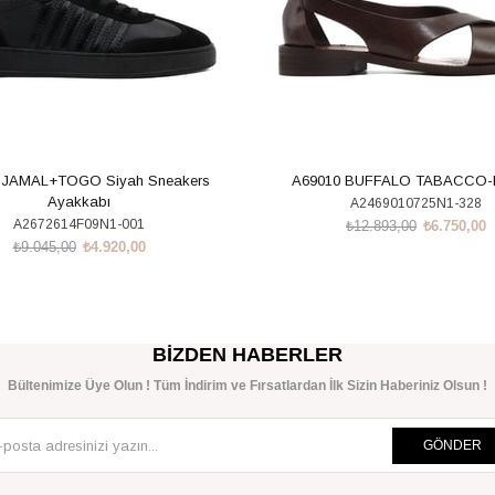
 JAMAL+TOGO Siyah Sneakers
A69010 BUFFALO TABACCO
Ayakkabı
A2469010725N1-328
A2672614F09N1-001
₺12.893,00
₺6.750,00
₺9.045,00
₺4.920,00
SEPETE EKLE
SEPETE EKLE
BIZDEN HABERLER
Bültenimize Üye Olun ! Tüm İndirim ve Fırsatlardan İlk Sizin Haberiniz Olsun !
GÖNDER