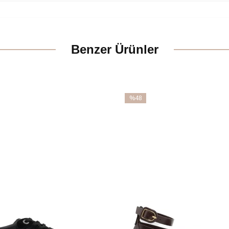
Benzer Ürünler
%48
İndirim
m
%48İndirim