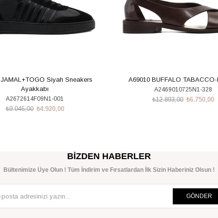
 JAMAL+TOGO Siyah Sneakers
A69010 BUFFALO TABACCO
Ayakkabı
A2469010725N1-328
A2672614F09N1-001
₺12.893,00
₺6.750,00
₺9.045,00
₺4.920,00
SEPETE EKLE
SEPETE EKLE
BIZDEN HABERLER
Bültenimize Üye Olun ! Tüm İndirim ve Fırsatlardan İlk Sizin Haberiniz Olsun !
GÖNDER