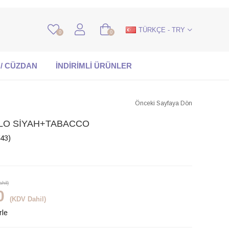
TÜRKÇE - TRY
0
0
 / CÜZDAN
İNDİRİMLİ ÜRÜNLER
Önceki Sayfaya Dön
ALO SİYAH+TABACCO
43)
hil)
0
(KDV Dahil)
rle