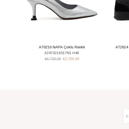
A70216 NAPA Çoklu Renkli
A72614
A2470216017N1-H46
₺6.720,00
₺3.150,00
SEPETE EKLE