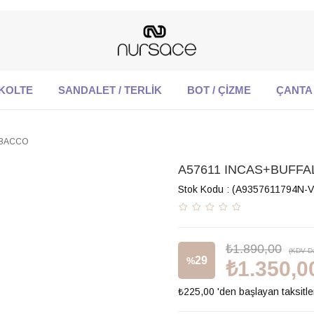
KOLTE
SANDALET / TERLİK
BOT / ÇİZME
ÇANTA
ABACCO
A57611 INCAS+BUFF
Stok Kodu
(A9357611794N-V
₺1.890,00
(KDV Da
29
%
₺1.350,0
₺225,00
'den başlayan taksitle
İndirim