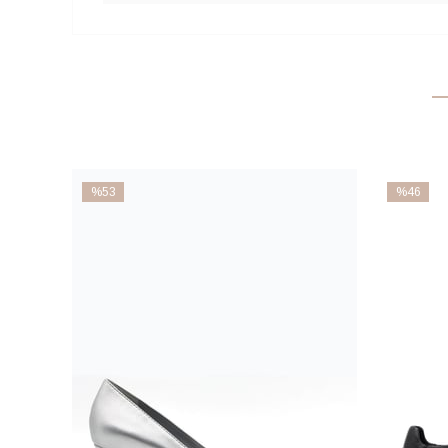
%53
%46
İndirim
İndirim
%53İndirim
%46İndiri