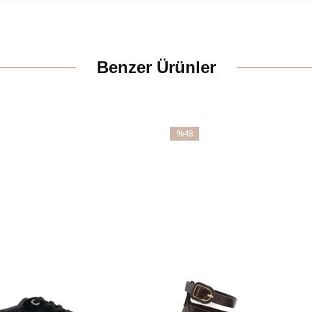
Benzer Ürünler
%48
İndirim
m
%48İndirim