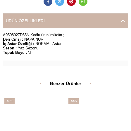
ÜRÜN ÖZELLIKLERI
A9508927D55N Kodlu ürünümüzün ;
Deri Cinsi :
NAPA NUR ,
İç Astar Özelliği :
NORMAL Astar
Sezon :
Yaz Sezonu ,
Topuk Boyu :
'dir
Benzer Ürünler
%73
%55
İndirim
İndirim
%73İndirim
%55İndirim