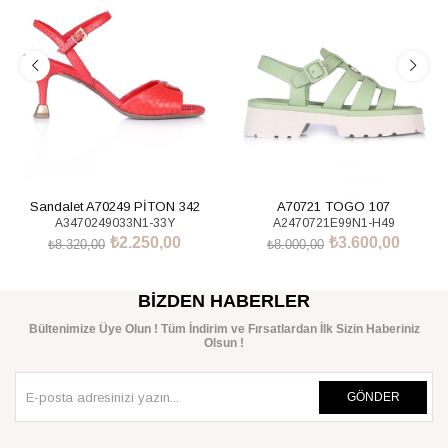
Sandalet A70249 PİTON 342
A70721 TOGO 107
A3470249033N1-33Y
A2470721E99N1-H49
₺2.250,00
₺3.600,00
₺8.320,00
₺8.000,00
SEPETE EKLE
SEPETE EKLE
BIZDEN HABERLER
Bültenimize Üye Olun ! Tüm İndirim ve Fırsatlardan İlk Sizin Haberiniz
Olsun !
GÖNDER