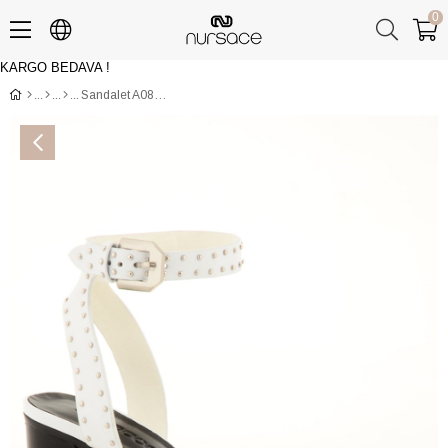
0
KARGO BEDAVA !
Üye Girişi
Üye Ol
Sandalet A08927 NUR Beyaz