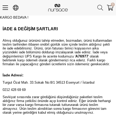
0
KARGO BEDAVA !
Üye Girişi
Üye Ol
İADE & DEĞİŞİM ŞARTLARI
Almış olduğunuz ürününü tahrip etmeden, bozmadan, ürünü kullanmadan
teslim tarihinden itibaren ondört günlük süre içinde teslim aldığınız şekli
ile iade edebilirsiniz. Ürünü, ürün faturası birinci kopyasının arka
yüzündeki iade bölümünü doldurup imzalayarak iade ediniz. İade veya
A76977
değişimlerinizi UPS Kargo ile acente kodumuzu '
' olarak
belirterek karşı ödemeli olarak göndermenizi rica ederiz. Farklı kargo
firmaları ile yapacağınız gönderi ücretlerini sizin ödemeniz gerekecektir.
İade Adresi:
Turgut Özal Mah. 33.Sokak No:8/1 34513 Esenyurt / İstanbul
0212 428 69 69
Sevkiyat sırasında zarar gördüğünü düşündüğünüz paketleri teslim
aldığınız firma yetkilisi önünde açıp kontrol ediniz. Eğer üründe herhangi
bir zarar varsa kargo firmasına tutanak tuttururarak ürünü teslim
almayınız. Ürün teslim alındıktan sonra kargo firmasının görevini tam
olarak yerine getirdiğini kabul etmiş olduğunuzu unutmayınız.